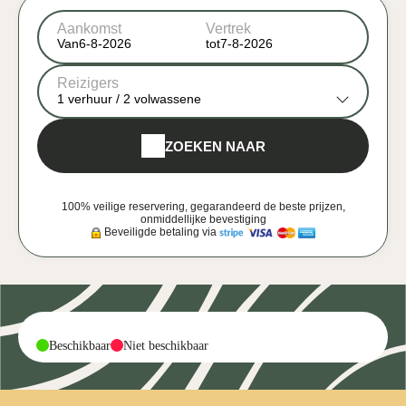
Aankomst
Vertrek
Van
tot
Reizigers
1
verhuur /
2
volwassene
ZOEKEN NAAR
100% veilige reservering, gegarandeerd de beste prijzen,
onmiddellijke bevestiging
Beveiligde betaling via
-
-
Beschikbaar
Niet beschikbaar