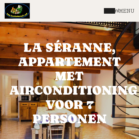
MENU
nl
LA SÉRANNE,
APPARTEMENT
MET
AIRCONDITIONING
VOOR 7
PERSONEN