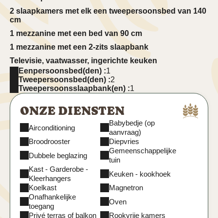
2 slaapkamers met elk een tweepersoonsbed van 140
cm
1 mezzanine met een bed van 90 cm
1 mezzanine met een 2-zits slaapbank
Televisie, vaatwasser, ingerichte keuken
Eenpersoonsbed(den) :
1
Parkeergelegenheid, tuin, barbecue, zwembad
Tweepersoonsbed(den) :
2
Tweepersoonsslaapbank(en) :
1
Virtuele rondleiding door het appartement Séranne
ONZE DIENSTEN
Babybedje (op
Airconditioning
aanvraag)
Broodrooster
Diepvries
Gemeenschappelijke
Dubbele beglazing
tuin
Kast - Garderobe -
Keuken - kookhoek
Kleerhangers
Koelkast
Magnetron
Onafhankelijke
Oven
toegang
Privé terras of balkon
Rookvrije kamers