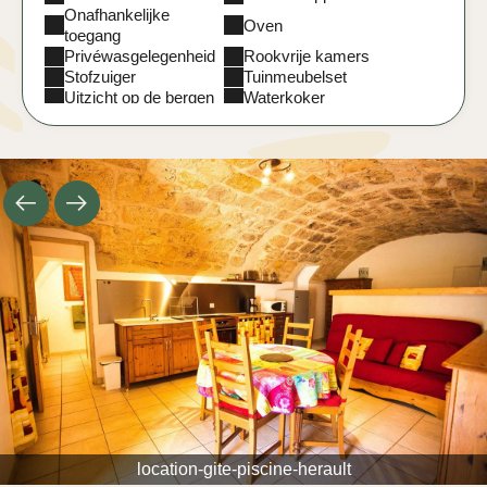
Onafhankelijke
Oven
toegang
Privéwasgelegenheid
Rookvrije kamers
Stofzuiger
Tuinmeubelset
Uitzicht op de bergen
Waterkoker
Zwembad
location-gite-piscine-herault