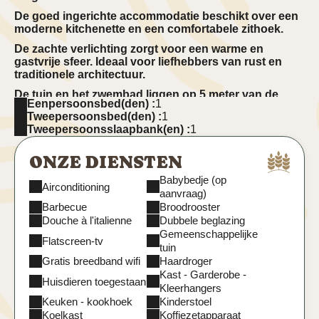
De goed ingerichte accommodatie beschikt over een
moderne kitchenette en een comfortabele zithoek.
De zachte verlichting zorgt voor een warme en
gastvrije sfeer. Ideaal voor liefhebbers van rust en
traditionele architectuur.
De tuin en het zwembad liggen op 5 meter van de
Eenpersoonsbed(den) :
1
ingang van de studio.
Tweepersoonsbed(den) :
1
Tweepersoonsslaapbank(en) :
1
Virtuele rondleiding door het appartement "Le Garrel"
ONZE DIENSTEN
Babybedje (op
Airconditioning
aanvraag)
Barbecue
Broodrooster
Douche à l'italienne
Dubbele beglazing
Gemeenschappelijke
Flatscreen-tv
tuin
Gratis breedband wifi
Haardroger
Kast - Garderobe -
Huisdieren toegestaan
Kleerhangers
Keuken - kookhoek
Kinderstoel
Koelkast
Koffiezetapparaat