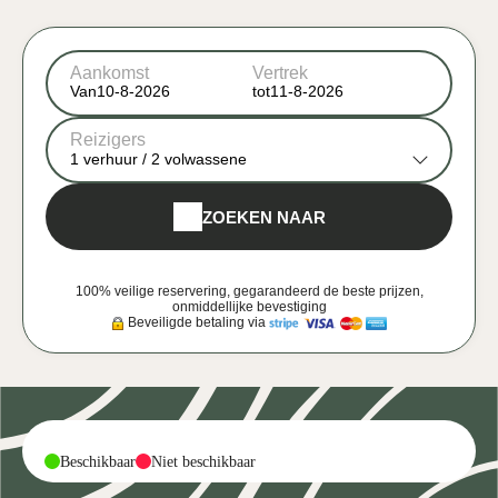
Aankomst
Vertrek
Van
tot
Reizigers
1
verhuur /
2
volwassene
ZOEKEN NAAR
100% veilige reservering, gegarandeerd de beste prijzen,
onmiddellijke bevestiging
Beveiligde betaling via
-
-
Beschikbaar
Niet beschikbaar