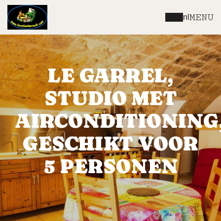
MENU
nl
LE GARREL,
STUDIO MET
AIRCONDITIONING
GESCHIKT VOOR
5 PERSONEN