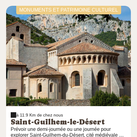
minutes d'Anduze. Située à peu de distance des
plages, 1 heure d'Agde, de Vias, de Marseillan-
MONUMENTS ET PATRIMOINE CULTUREL
plage, de Palavas et de La grande Motte notre base
vous accueille tous les jours de début avril à fin
octobre. Conditions requises pour effectuer une
descente, être âgé au minimum de 6 ans et savoir
nager 25 mètres.
à 11.9 Km de chez nous
Saint-Guilhem-le-Désert
Prévoir une demi-journée ou une journée pour
explorer Saint-Guilhem-du-Désert, cité médiévale qui