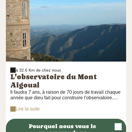
à 32.6 Km de chez nous
L'observatoire du Mont
Aigoual
Il faudra 7 ans, à raison de 70 jours de travail chaque
année que dieu fait pour construire l'observatoire.
L'inauguration a eu lieu le 18 août 1894. Aujourd'hui,
c'est vraiment le dernier observatoire météorologique
Lire la suite
en activité de montagne en France. Les instruments
modernes que vous découvrirez peut-être pour la
Pourquoi nous vous le
première fois, permettent de tester des appareils de
mesures lors de conditions extrêmes. Allez découvrir