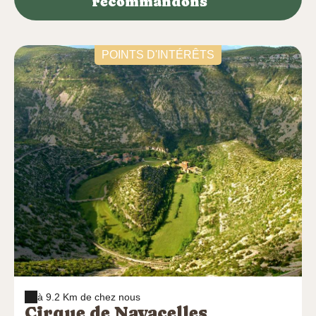
recommandons
la météo autrement !
POINTS D'INTÉRÊTS
à 9.2 Km de chez nous
Cirque de Navacelles