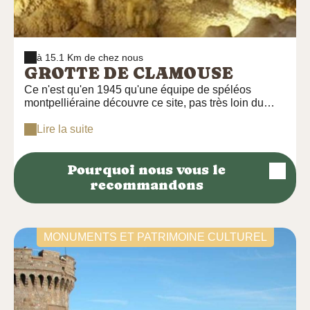
à 15.1 Km de chez nous
GROTTE DE CLAMOUSE
Ce n'est qu'en 1945 qu'une équipe de spéléos
montpelliéraine découvre ce site, pas très loin du
pont du Diable. Classée « Site scientifique et
pittoresque », 1ère grotte touristique en Europe
Lire la suite
intégralement équipée de LED elle dévoile des
concrétions extraordinaires et des salles
Pourquoi nous vous le
impressionnantes par leur architecture.
recommandons
MONUMENTS ET PATRIMOINE CULTUREL