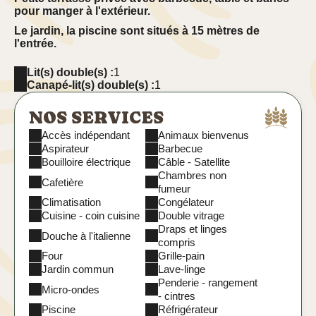
pour manger à l'extérieur.
Le jardin, la piscine sont situés à 15 mètres de
l'entrée.
Lit(s) double(s) :
1
Visite virtuelle de l'appartement Tras Castel
Canapé-lit(s) double(s) :
1
NOS SERVICES
Accès indépendant
Animaux bienvenus
Aspirateur
Barbecue
Bouilloire électrique
Câble - Satellite
Chambres non
Cafetière
fumeur
Climatisation
Congélateur
Cuisine - coin cuisine
Double vitrage
Draps et linges
Douche à l'italienne
compris
Four
Grille-pain
Jardin commun
Lave-linge
Penderie - rangement
Micro-ondes
- cintres
Piscine
Réfrigérateur