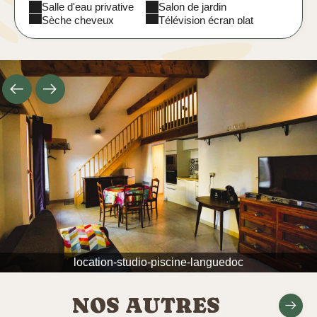
Salle d'eau privative
Salon de jardin
Sèche cheveux
Télévision écran plat
Terrasse privative
Toilettes séparées
WC séparés
location-studio-piscine-languedoc
NOS AUTRES