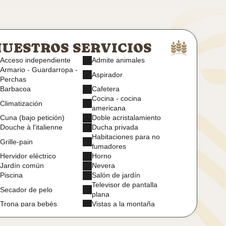
UESTROS SERVICIOS
Acceso independiente
Admite animales
Armario - Guardarropa -
Aspirador
Perchas
Barbacoa
Cafetera
Cocina - cocina
Climatización
americana
Cuna (bajo petición)
Doble acristalamiento
Douche à l'italienne
Ducha privada
Habitaciones para no
Grille-pain
fumadores
Hervidor eléctrico
Horno
Jardín común
Nevera
Piscina
Salón de jardín
Televisor de pantalla
Secador de pelo
plana
Trona para bebés
Vistas a la montaña
Wi-Fi de alta velocidad
gratuito