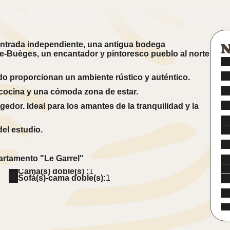
 entrada independiente, una antigua bodega
N
e-Buèges, un encantador y pintoresco pueblo al norte
ado proporcionan un ambiente rústico y auténtico.
cocina y una cómoda zona de estar.
edor. Ideal para los amantes de la tranquilidad y la
del estudio.
apartamento "Le Garrel"
Cama(s) doble(s) :
1
Sofá(s)-cama doble(s):
1