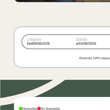
Llegada
Salida
Del
al
Reservas 100% seguras,
-
-
Disponible
No disponible