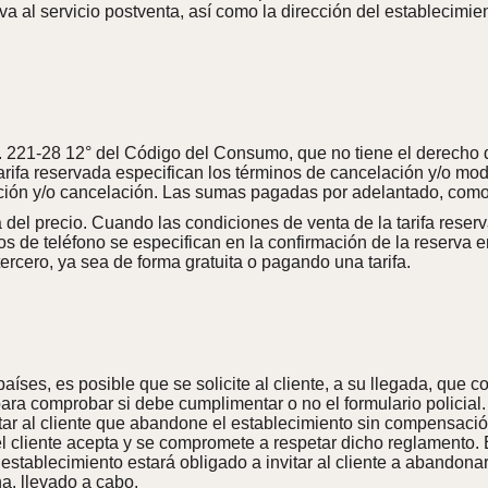
tiva al servicio postventa, así como la dirección del establecimi
L. 221-28 12° del Código del Consumo, que no tiene el derecho de
ifa reservada especifican los términos de cancelación y/o modi
ación y/o cancelación. Las sumas pagadas por adelantado, como
del precio. Cuando las condiciones de venta de la tarifa reserv
os de teléfono se especifican en la confirmación de la reserva 
rcero, ya sea de forma gratuita o pagando una tarifa.
es, es posible que se solicite al cliente, a su llegada, que comp
ara comprobar si debe cumplimentar o no el formulario policial
citar al cliente que abandone el establecimiento sin compensaci
 cliente acepta y se compromete a respetar dicho reglamento. E
 establecimiento estará obligado a invitar al cliente a abandon
a. llevado a cabo.