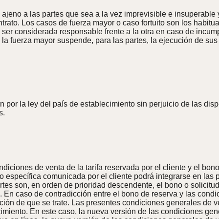
jeno a las partes que sea a la vez imprevisible e insuperable y
ontrato. Los casos de fuerza mayor o caso fortuito son los habit
ser considerada responsable frente a la otra en caso de incum
a fuerza mayor suspende, para las partes, la ejecución de sus 
por la ley del país de establecimiento sin perjuicio de las dis
s.
ciones de venta de la tarifa reservada por el cliente y el bono 
 o específica comunicada por el cliente podrá integrarse en la
tes son, en orden de prioridad descendente, el bono o solicitud
. En caso de contradicción entre el bono de reserva y las condi
ación de que se trate. Las presentes condiciones generales de v
iento. En este caso, la nueva versión de las condiciones gener