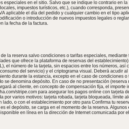
especiales en el sitio. Salvo que se indique lo contrario en la 
locales, impuestos turísticos, etc.), cuando corresponda, prese
VA aplicable el día del pedido y cualquier cambio en el tipo apl
modificación o introducción de nuevos impuestos legales o reg
 la fecha de la factura.
e la reserva salvo condiciones o tarifas especiales, mediante t
dades que ofrece la plataforma de reservas del establecimiento)
, el número de la tarjeta, sin espacios entre los números, así c
consumo del servicio) y el criptograma visual. Deberá acudir al 
miento durante la estancia, excepto en el caso de condiciones o t
do se denomina depósito. En caso de no presentación (reserva 
cargará al cliente, en concepto de compensación fija, el import
a.com/stripe.com para asegurar los pagos online con tarjeta de c
 por varios motivos: tarjeta robada, tarjeta bloqueada, límite a
lado, o con el establecimiento por otro para Confirma tu reserv
 es el depósito, se carga en el momento de la reserva. Algunos
 disponible en línea en la dirección de Internet comunicada por e