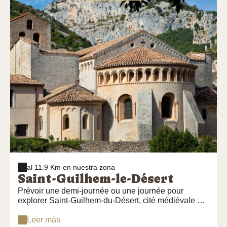
plage, de Palavas et de La grande Motte notre base
vous accueille tous les jours de début avril à fin
octobre. Conditions requises pour effectuer une
descente, être âgé au minimum de 6 ans et savoir
nager 25 mètres.
al 11.9 Km en nuestra zona
Saint-Guilhem-le-Désert
Prévoir une demi-journée ou une journée pour
explorer Saint-Guilhem-du-Désert, cité médiévale qui
compte parmi les plus beaux villages de France.
Visiter [l'abbaye de Gellone] (patrimoine de
Leer más