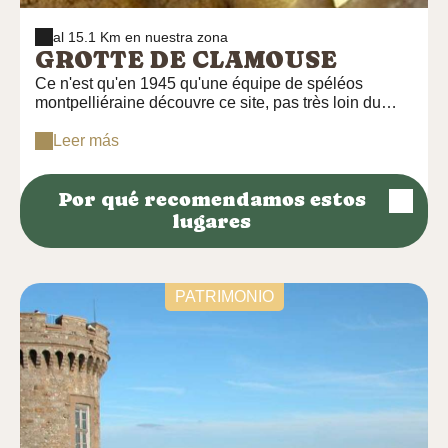
al 15.1 Km en nuestra zona
GROTTE DE CLAMOUSE
Ce n'est qu'en 1945 qu'une équipe de spéléos
montpelliéraine découvre ce site, pas très loin du
pont du Diable. Classée « Site scientifique et
pittoresque », 1ère grotte touristique en Europe
Leer más
intégralement équipée de LED elle dévoile des
concrétions extraordinaires et des salles
Por qué recomendamos estos
impressionnantes par leur architecture.
lugares
PATRIMONIO