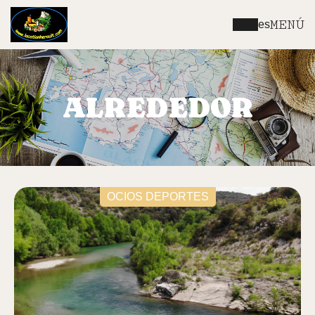
MENÚ
es
ALREDEDOR
OCIOS DEPORTES