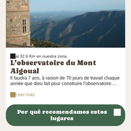
al 32.6 Km en nuestra zona
L'observatoire du Mont
Aigoual
Il faudra 7 ans, à raison de 70 jours de travail chaque
année que dieu fait pour construire l'observatoire.
L'inauguration a eu lieu le 18 août 1894. Aujourd'hui,
c'est vraiment le dernier observatoire météorologique
Leer más
en activité de montagne en France. Les instruments
modernes que vous découvrirez peut-être pour la
Por qué recomendamos estos
première fois, permettent de tester des appareils de
mesures lors de conditions extrêmes. Allez découvrir
lugares
la météo autrement !