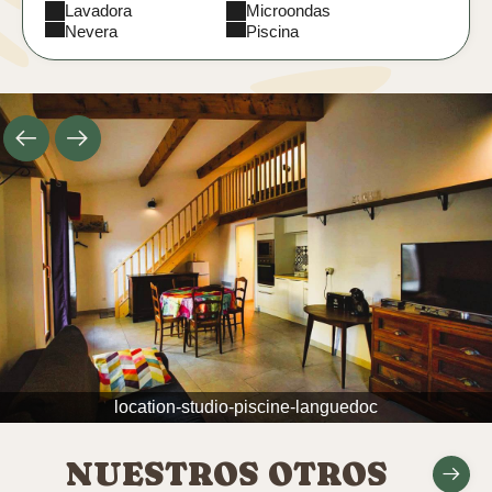
Lavadora
Microondas
Nevera
Piscina
Ropa de cama
Salón de jardín
incluida
Televisor de pantalla
Secador de pelo
plana
Terraza privada
location-studio-piscine-languedoc
NUESTROS OTROS