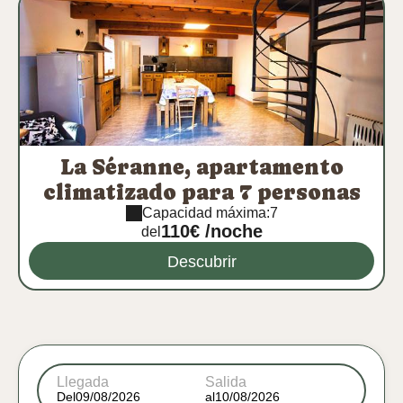
La Séranne, apartamento
climatizado para 7 personas
Capacidad máxima:7
110€ /noche
del
Descubrir
Llegada
Salida
Del
al