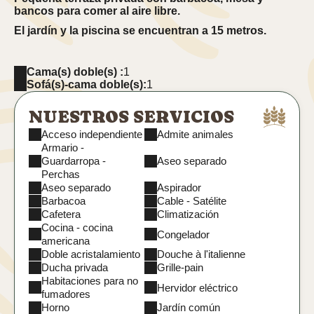
bancos para comer al aire libre.
El jardín y la piscina se encuentran a 15 metros.
Visita virtual del apartamento Tras Caste
l
Cama(s) doble(s) :
1
Sofá(s)-cama doble(s):
1
NUESTROS SERVICIOS
Acceso independiente
Admite animales
Armario -
Guardarropa -
Aseo separado
Perchas
Aseo separado
Aspirador
Barbacoa
Cable - Satélite
Cafetera
Climatización
Cocina - cocina
Congelador
americana
Doble acristalamiento
Douche à l'italienne
Ducha privada
Grille-pain
Habitaciones para no
Hervidor eléctrico
fumadores
Horno
Jardín común