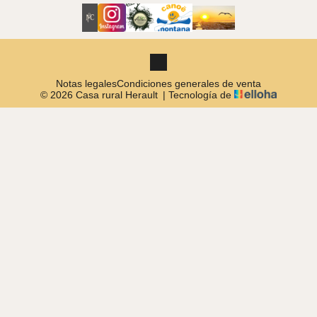
Notas legales
Condiciones generales de venta
© 2026 Casa rural Herault
|
Tecnología de